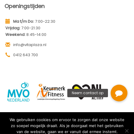
Openingstijden
Ma t/m Do:
7:00-22:30
Vrijdag:
7:00-21:30
Weekend:
8:45-14:00
info@vitaplaza.nl
0412 643 700
Privacy Policy
We gebruiken cookies om ervoor te zorgen dat onze website
zo soepel mogelijk draait. Als je doorgaat met het gebruiken
van de website, gaan we er vanuit dat ermee instemt.